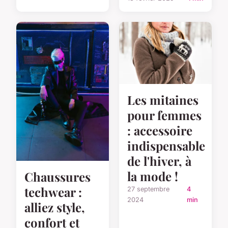
Les mitaines
pour femmes
: accessoire
indispensable
de l'hiver, à
la mode !
Chaussures
techwear :
27 septembre
4
2024
min
alliez style,
confort et