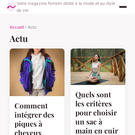
Votre magazine féminin dédié à la mode et au style
de vie
Accueil
› Actu
Actu
Quels sont
les critères
Comment
pour choisir
intégrer des
un sac à
piques à
main en cuir
cheveux