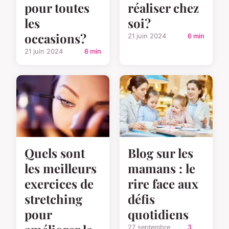
pour toutes
réaliser chez
les
soi?
occasions?
21 juin 2024
6 min
21 juin 2024
6 min
Quels sont
Blog sur les
les meilleurs
mamans : le
exercices de
rire face aux
stretching
défis
pour
quotidiens
27 septembre
3